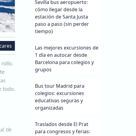
Sevilla bus aeropuerto:
cómo llegar desde la
estación de Santa Justa
paso a paso (sin perder
tiempo)
cares
Las mejores excursiones de
1 día en autocar desde
Barcelona para colegios y
rollo.
grupos
te
cas
Bus tour Madrid para
e todo.
colegios: excursiones
educativas seguras y
organizadas
Traslados desde El Prat
ial de
para congresos y ferias: