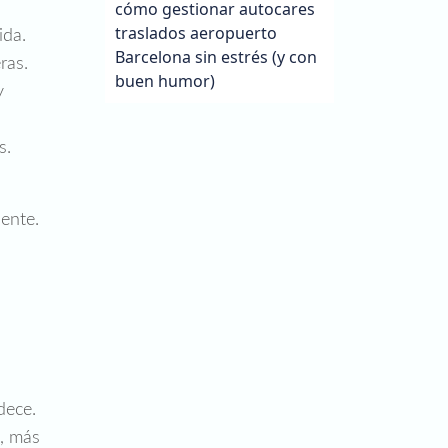
cómo gestionar autocares
traslados aeropuerto
ida.
Barcelona sin estrés (y con
ras.
buen humor)
y
s.
iente.
dece.
, más