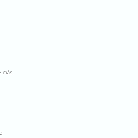
y más,
o