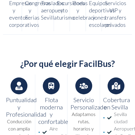
Empresas
Congresos
Traslados
Excursiones
Bodas
Equipos
Servicios
y
y
aeropuerto
y
y
deportivos
VIP y
eventos
Ferias
Sevilla
turismo
celebraciones
y
transfers
corporativos
escolares
privados
¿Por qué elegir FacilBus?
Puntualidad
Flota
Servicio
Cobertura
y
moderna
Personalizado
en Sevilla
Profesionalidad
y
Adaptamos
Sevilla
confortable
Conducción
rutas,
ciudad
con amplia
Aire
horarios y
Aeropuer