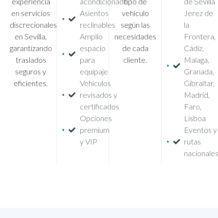
experiencia
acondicionado
tipo de
de Sevilla
en servicios
Asientos
vehículo
Jerez de
discrecionales
reclinables
según las
la
en Sevilla,
Amplio
necesidades
Frontera,
garantizando
espacio
de cada
Cádiz,
traslados
para
cliente.
Malaga,
seguros y
equipaje
Granada,
eficientes.
Vehículos
Gibraltar,
revisados y
Madrid,
certificados
Faro,
Opciones
Lisboa
premium
Eventos y
y VIP
rutas
nacionale