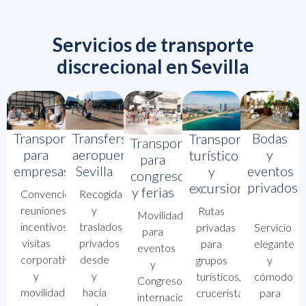
Servicios de transporte
discrecional en Sevilla
Transporte
Transfers
Bodas
Transporte
Transporte
para
aeropuerto
y
turístico
para
empresas
Sevilla
eventos
y
congresos
privados
excursiones
y ferias
Convenciones,
Recogida
reuniones,
y
Rutas
Movilidad
incentivos,
traslados
Servicio
privadas
para
visitas
privados
elegante
para
eventos
corporativas
desde
y
grupos
y
y
y
cómodo
turísticos,
Congresos
movilidad
hacia
para
cruceristas
internacionales.