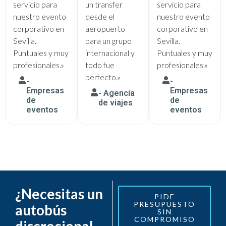
servicio para
un transfer
servicio para
nuestro evento
desde el
nuestro evento
corporativo en
aeropuerto
corporativo en
Sevilla.
para un grupo
Sevilla.
Puntuales y muy
internacional y
Puntuales y muy
profesionales.»
todo fue
profesionales.»
perfecto.»
-
-
Empresas
Empresas
- Agencia
de
de
de viajes
eventos
eventos
¿Necesitas un
PIDE
PRESUPUESTO
autobús
SIN
COMPROMISO
discrecional