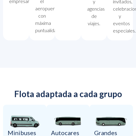
empresarial.
el
invitados,
y
aeropuerto
celebracio
agencias
con
y
de
máxima
eventos
viajes.
puntualidad.
especiales.
Flota adaptada a cada grupo
Minibuses
Autocares
Grandes